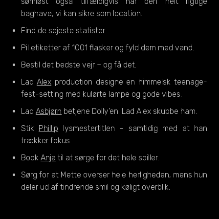
sømløst også tilfældigvis har den helt rigtige
baghave, vi kan sikre som location.
Find de sejeste statister.
Pil etiketter af 1001 flasker og fyld dem med vand.
Bestil det bedste vejr – og få det.
Lad
Alex
production designe en himmelsk teenage-
fest-setting med kulørte lampe og gode vibes.
Lad
Asbjørn
betjene Dolly’en. Lad Alex skubbe ham.
Stik
Phillip
lysmestertitlen – samtidig med at han
trækker fokus.
Book
Anja
til at sørge for det hele spiller.
Sørg for at Mette overser hele herligheden, mens hun
deler ud af tindrende smil og køligt overblik.
Få
Pernille
til at instruere hele baduljen.