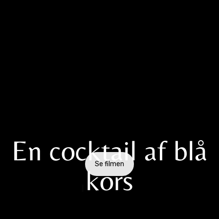
En cocktail af blå
Se filmen
kors