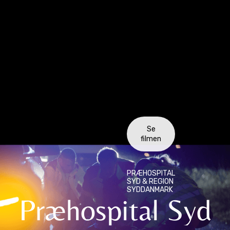
Se
filmen
PRÆHOSPITAL
SYD & REGION
SYDDANMARK
Præhospital Syd